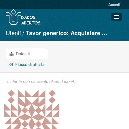
Accedi
Utenti
Tavor generico: Acquistare ...
Dataset
Organizzazioni
Gruppi
Dataset
Informazioni
Flusso di attività
L'utente non ha creato alcun dataset.