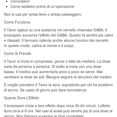
Convulsioni
Come sedativo prima di un’operazione
Non si usa per ansia lieve o stress passeggero.
Come Funziona
Il Tavor agisce su una sostanza nel cervello chiamata GABA. Il
lorazepam aumenta l’effetto del GABA. Questo fa sentire più calmi
e rilassati. Il farmaco rallenta anche alcune funzioni del cervello.
In questo modo, calma la mente e il corpo.
Come Si Prende
Il Tavor si trova in compresse, gocce o fiale da iniettare. La dose
varia da persona a persona. Di solito si inizia con una dose
bassa. Il medico può aumentarla poco a poco se serve. Mai
cambiare la dose da soli. Bisogna seguire le istruzioni del medico.
È meglio prendere il Tavor la sera, soprattutto per chi ha problemi
di sonno. Se usato di giorno può dare sonnolenza.
Quanto Dura L’Effetto
Il lorazepam inizia a fare effetto dopo circa 30-60 minuti. L’effetto
dura circa 6-8 ore. Nei casi di ansia può servire più di una dose al
giorno. Non bisogna superare le dosi consigliate.