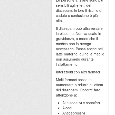
Le persone anziane sono più
sensibili agli effetti del
diazepam. In loro il rischio di
cadute e confusione è più
alto.
Il diazepam può attraversare
la placenta. Non va usato in
gravidanza, a meno che il
medico non lo ritenga
necessario. Passa anche nel
latte materno, quindi è meglio
non assumerlo durante
l’allattamento.
Interazioni con altri farmaci
Molti farmaci possono
aumentare o ridurre gli effetti
del diazepam. Occorre fare
attenzione a:
Altri sedativi e sonniferi
Alcool
Antidepressivi