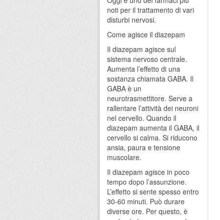
Oggi è uno dei farmaci più
noti per il trattamento di vari
disturbi nervosi.
Come agisce il diazepam
Il diazepam agisce sul
sistema nervoso centrale.
Aumenta l’effetto di una
sostanza chiamata GABA. Il
GABA è un
neurotrasmettitore. Serve a
rallentare l’attività dei neuroni
nel cervello. Quando il
diazepam aumenta il GABA, il
cervello si calma. Si riducono
ansia, paura e tensione
muscolare.
Il diazepam agisce in poco
tempo dopo l’assunzione.
L’effetto si sente spesso entro
30-60 minuti. Può durare
diverse ore. Per questo, è