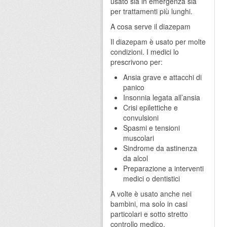
usato sia in emergenza sia
per trattamenti più lunghi.
A cosa serve il diazepam
Il diazepam è usato per molte
condizioni. I medici lo
prescrivono per:
Ansia grave e attacchi di
panico
Insonnia legata all’ansia
Crisi epilettiche e
convulsioni
Spasmi e tensioni
muscolari
Sindrome da astinenza
da alcol
Preparazione a interventi
medici o dentistici
A volte è usato anche nei
bambini, ma solo in casi
particolari e sotto stretto
controllo medico.