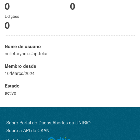
0
0
Edições
0
Nome de usuário
pullet-ayam-siap-telur
Membro desde
10/Março/2024
Estado
active
Sobre Portal de Dados Abertos da UNIRIO
Sobre a
API do CKAN