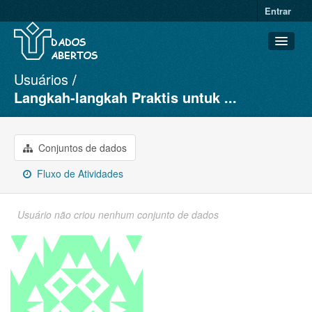
Entrar
Usuários
Conjuntos de dados
Langkah-langkah Praktis untuk ...
Organizações
Grupos
Conjuntos de dados
Sobre
Fluxo de Atividades
Usuário não criou nenhum conjunto de dados